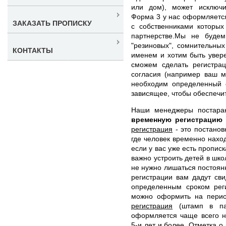
или дом), может исключи
Форма 3 у нас оформляется
ЗАКАЗАТЬ ПРОПИСКУ
с собственниками которых
партнерстве.Мы не буде
"резиновых", сомнительны
КОНТАКТЫ
именем и хотим быть увер
сможем сделать регистрац
согласия (например ваш м
необходим определенный 
зависящее, чтобы обеспечи
Наши менеджеры постара
временную регистрацию
регистрация
- это постанов
где человек временно нахо
если у вас уже есть пропис
важно устроить детей в шко
не нужно лишаться постоян
регистрации вам дадут св
определенным сроком реги
можно оформить на перио
регистрация
(штамп в пас
оформляется чаще всего н
5-и лет и более. Отметка о