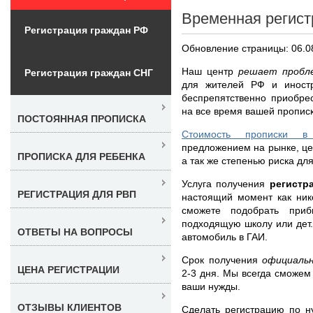
Временная регист
Регистрация граждан РФ
Обновление страницы: 06.0
Наш центр
решает пробле
Регистрация граждан СНГ
для жителей РФ и иност
беспрепятственно приобре
на все время вашей прописк
ПОСТОЯННАЯ ПРОПИСКА
Стоимость прописки в
предложением на рынке, це
ПРОПИСКА ДЛЯ РЕБЕНКА
а так же степенью риска дл
Услуга получения
регистр
РЕГИСТРАЦИЯ ДЛЯ РВП
настоящий момент как нико
сможете подобрать приб
подходящую школу или дет.с
ОТВЕТЫ НА ВОПРОСЫ
автомобиль в ГАИ.
Срок получения
официаль
ЦЕНА РЕГИСТРАЦИИ
2-3 дня. Мы всегда сможем
ваши нужды.
ОТЗЫВЫ КЛИЕНТОВ
Сделать регистрацию по н